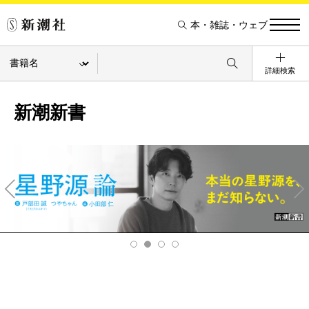
本・雑誌・ウェブ
詳細検索
新潮新書
Pre
Ne
v
xt