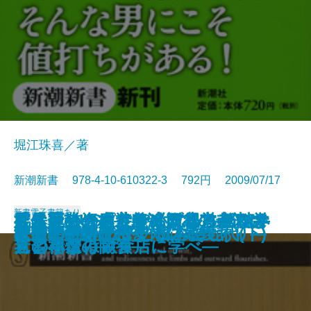
堀江珠喜／著
新潮新書 978-4-10-610322-3 792円 2009/07/17
新書
電子書籍あり
社長、その服装では説得力ゼロで
腹八分の資本主義―日本の未来は
徒然草inUSA―自滅するアメリカ
凡人起業―「カリスマ経営者」は
霊と金―スピリチュアル・ビジネ
「お通し」はなぜ必ず出るのか―
人は死ぬから生きられる―脳科学
霞が関埋蔵金
政策論争のデタラメ
メディアとテロリズム
血の政治―青嵐会という物語―
センスのいい脳
日本の治安
寝取られた男たち
民主の敵―政権交代に大義あり―
松下幸之助は生きている
女子大生がヤバイ！
教養としての歴史 日本の近代(下)
身内の犯行
イカの神経 ヒトの脳みそ
す
ここにある！―
堕落する日本―
見習うな！―
スの構造―
ビジネスは飲食店に学べ―
者と禅僧の問答―