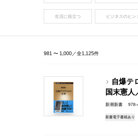
生活に役立つ
ビジネスのヒン
981 〜 1,000／全1,125件
自爆テ
国末憲人
新潮新書 978-4-
新書
電子書籍あり