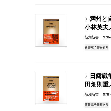
満州と
小林英夫
新潮新書 978-4-
新書
電子書籍あり
日露戦
田畑則重
新潮新書 978-4-
新書
電子書籍あり