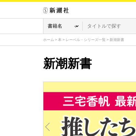
ホーム
>
本
>
レーベル・シリーズ一覧
>
新潮新書
新潮新書