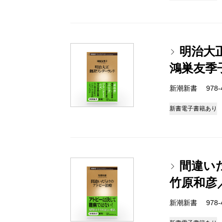
明治大
鴻巣友季
新潮新書 978-4-
新書
電子書籍あり
間違い
竹原和彦
新潮新書 978-4-