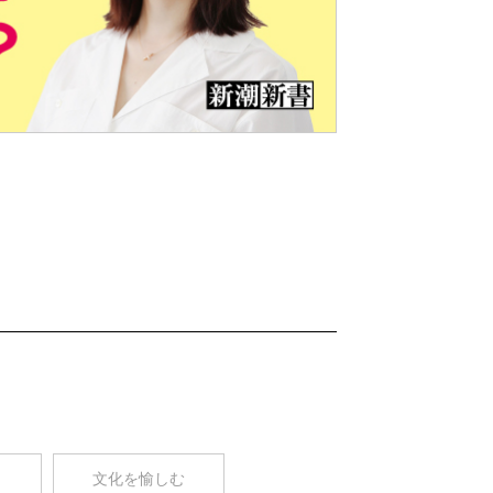
Nex
t
コ
文化を愉しむ