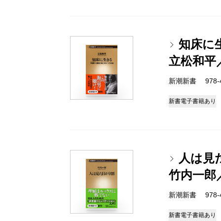
知床に
立松和平
新潮新書 978-4-
新書
電子書籍あり
人は見
竹内一郎
新潮新書 978-4-
新書
電子書籍あり