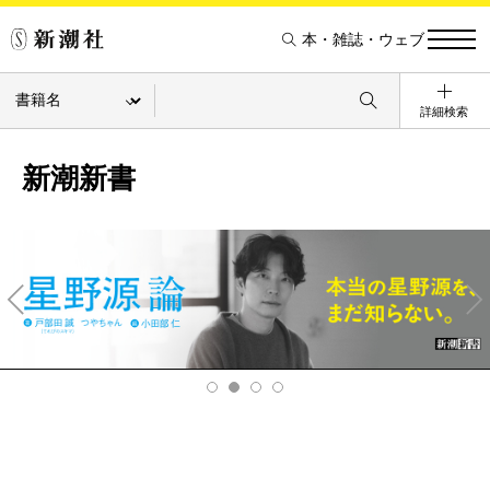
本・雑誌・ウェブ
詳細検索
新潮新書
Pre
Ne
v
xt