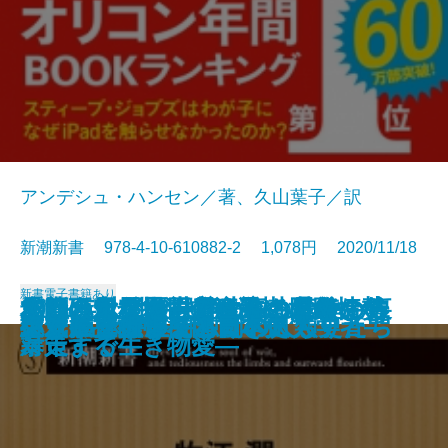
アンデシュ・ハンセン／著、久山葉子／訳
新潮新書 978-4-10-610882-2 1,078円 2020/11/18
新書
電子書籍あり
だからヤクザを辞められない―裏
最新研究が示す 病気にならない
あなたはなぜ誤解されるのか―
兜町の風雲児―中江滋樹 最後の告
本当は危ない国産食品―「食」が
2021年以後の世界秩序―国際情勢
パワハラ問題―アウトの基準から
「池の水」抜くのは誰のため？―
うんちの行方
半グレ―反社会勢力の実像―
書きたい人のためのミステリ入門
スマホ脳
空気が支配する国
ベートーヴェンと日本人
ブラック霞が関
生き抜くヒント
いじめとひきこもりの人類史
コンビニは通える引きこもりたち
天才 富永仲基―独創の町人学者―
絶対に挫折しない日本史
社会メルトダウン―
新常識
「私」を演出する技術―
白―
「病」を引き起こす―
を読む20のアングル―
対策まで―
暴走する生き物愛―