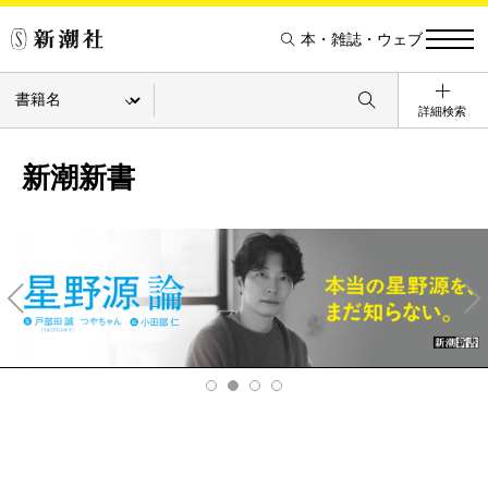
本・雑誌・ウェブ
詳細検索
新潮新書
Pre
Ne
v
xt