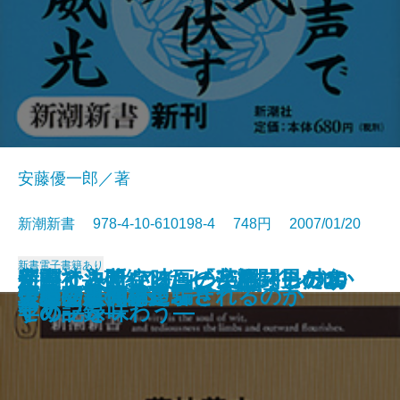
安藤優一郎／著
新潮新書 978-4-10-610198-4 748円 2007/01/20
新書
電子書籍あり
新聞社―破綻したビジネスモデル
新書で入門 アインシュタイン丸か
使ってみたい映画の英語―男の名
字がうまくなる―「字配り」のす
迷いと決断―ソニーと格闘した10
本能の力
幕末バトル・ロワイヤル
お坊さんが困る仏教の話
不動心
新書で入門 ジャズの歴史
ワインと外交
「法令遵守」が日本を滅ぼす
徳川将軍家の演出力
ウェブ人間論
宝石の裏側
人はなぜ簡単に騙されるのか
伊勢発見
会議で事件を起こせ
大奥の奥
環境問題の杞憂
―
じり
セリフを味わう―
すめ―
年の記録―