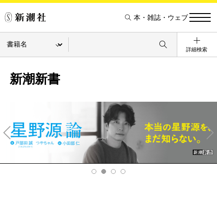
本・雑誌・ウェブ
詳細検索
新潮新書
Pre
Ne
v
xt