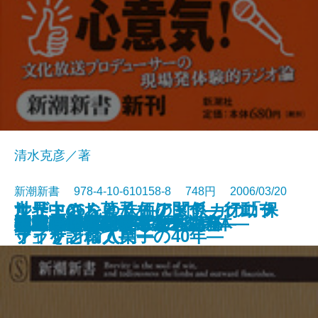
清水克彦／著
新潮新書 978-4-10-610158-8 748円 2006/03/20
世界中のお菓子あります―ソニー
ルート66をゆく―アメリカの「保
サザエさんと株価の関係―行動フ
御社の営業がダメな理由
数学を愛した作家たち
はり100本―鍼灸で甦る身体―
本気で言いたいことがある
ひらめき脳
池波正太郎劇場
日本共産党
ラジオ記者、走る
不老不死のサイエンス
大阪弁「ほんまもん」講座
キヤノンとカネボウ
昭和の墓碑銘
大江戸曲者列伝―幕末の巻―
超バカの壁
電波利権
宅配便130年戦争
大江戸曲者列伝―太平の巻―
新書
電子書籍あり
プラザと輸入菓子の40年―
守」を訪ねて―
ァイナンス入門―