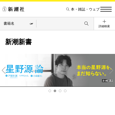
本・雑誌・ウェブ
詳細検索
新潮新書
Pre
Ne
v
xt