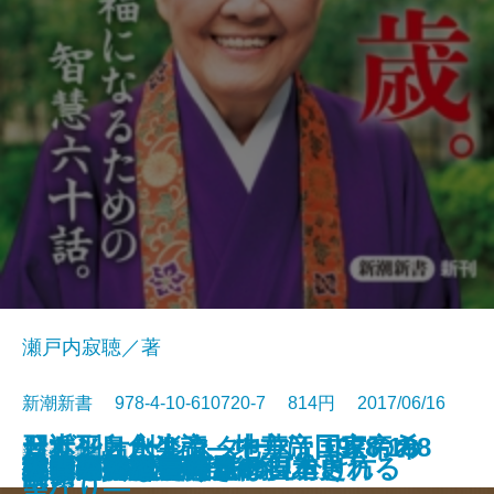
瀬戸内寂聴／著
新潮新書 978-4-10-610720-7 814円 2017/06/16
習近平と永楽帝―中華帝国皇帝の
サザンオールスターズ 1978-198
日本列島創生論―地方は国家の希
新書
電子書籍あり
こうして歴史問題は捏造される
女系図でみる驚きの日本史
笑福亭鶴瓶論
リベラルという病
戦争と平和
誰も知らない憲法9条
メディアの驕り
生きてこそ
フェイクニュースの見分け方
東大卒貧困ワーカー
日本の暗黒事件
秘伝・日本史解読術
うつ病休職
ジャズの証言
生涯現役論
検索禁止
人間の経済
野望―
5
望なり―