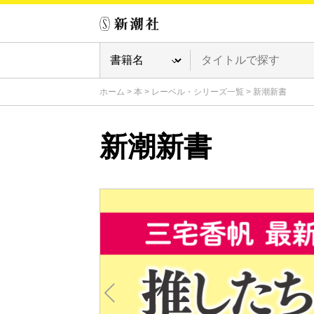
ホーム
>
本
>
レーベル・シリーズ一覧
>
新潮新書
新潮新書