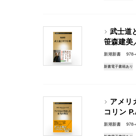
武士道
笹森建美
新潮新書 978-4-
新書
電子書籍あり
アメリ
コリン P
新潮新書 978-4-