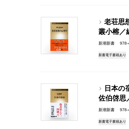
老荘思
叢小榕／
新潮新書 978-4-
新書
電子書籍あり
日本の
佐伯啓思
新潮新書 978-4-
新書
電子書籍あり