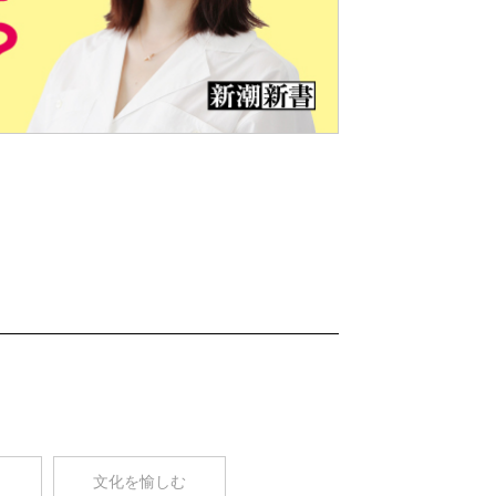
Nex
t
コ
文化を愉しむ