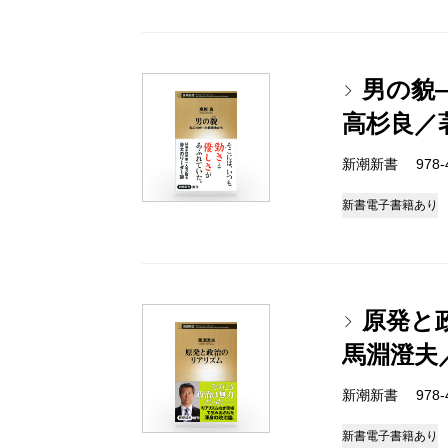
男の貌
高杉良／
新潮新書 978-4-
新書
電子書籍あり
原発と
馬淵澄夫
新潮新書 978-4-
新書
電子書籍あり