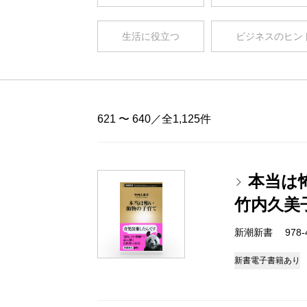
生活に役立つ
ビジネスのヒン
621 〜 640／全1,125件
本当は
竹内久美
新潮新書 978-4-
新書
電子書籍あり