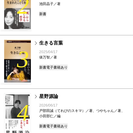
2
池田晶子／著
新書
生きる言葉
3
2025/04/17
俵万智／著
新書
電子書籍あり
星野源論
4
2026/06/17
戸部田誠（てれびのスキマ）／著、つやちゃん／著、
小田部仁／編
新書
電子書籍あり