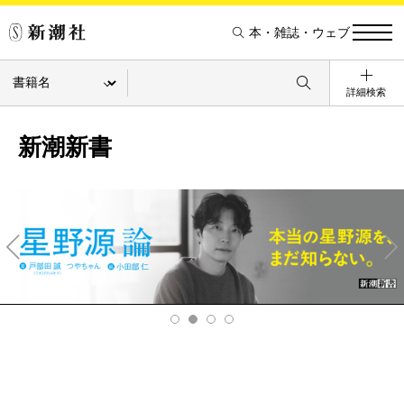
本・雑誌・ウェブ
詳細検索
新潮新書
Pre
Ne
v
xt