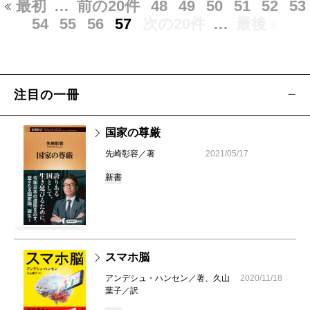
最初
…
前の20件
48
49
50
51
52
53
54
55
56
57
次の20件
…
最後
注目の一冊
国家の尊厳
先崎彰容／著
2021/05/17
新書
スマホ脳
アンデシュ・ハンセン／著、久山
2020/11/18
葉子／訳