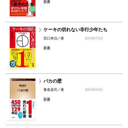
新書
ケーキの切れない非行少年たち
宮口幸治／著
2019/07/13
新書
バカの壁
養老孟司／著
2003/04/10
新書