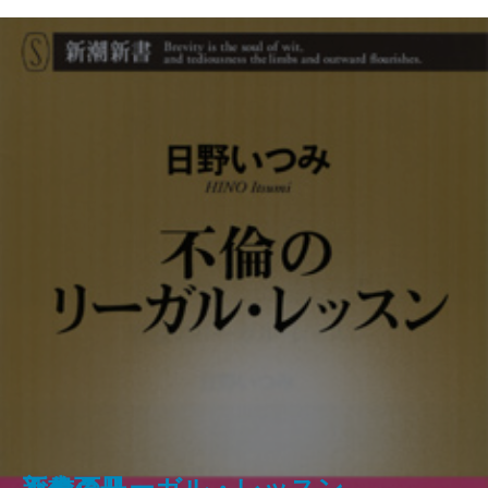
武士の家計簿―「加賀藩御算用