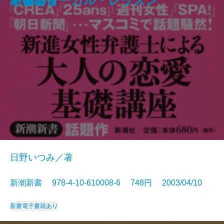
アメリカの論理
不倫のリーガル・レッスン
ぐれる！
新書百冊
者」の幕末維新―
日野いつみ／著
新潮新書 978-4-10-610008-6 748円 2003/04/10
新書
電子書籍あり