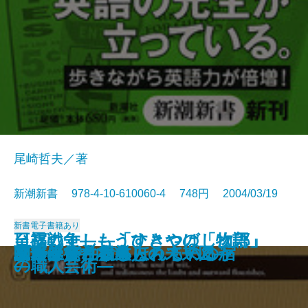
尾崎哲夫／著
新潮新書 978-4-10-610060-4 748円 2004/03/19
新書
電子書籍あり
日露戦争―もうひとつの「物語」
至福のすし―「すきやばし次郎」
聖徳太子はいなかった
仏教と資本主義
眠れぬ夜のラジオ深夜便
川柳うきよ鏡
釈迦に説法
死の壁
授業の復権
40歳からの仕事術
黒いスイス
英語の看板がスラスラ読める
二十年後―くらしの未来図―
プーチン
関西赤貧古本道
ふたりで泊まるほんものの宿
家庭という病巣
エルメス
日本はどう報じられているか
立ち上がれ日本人
―
の職人芸術―