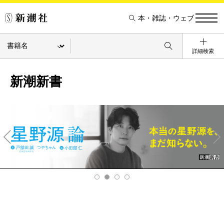
本・雑誌・ウェブ
詳細検索
新潮新書
Pre
Ne
v
xt