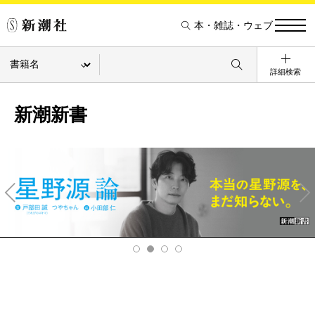
本・雑誌・ウェブ
詳細検索
新潮新書
Pre
Ne
v
xt