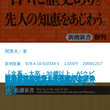
関厚夫／著
新潮新書 978-4-10-610344-5 1,034円 2009/12/17
「文系・大卒・30歳以上」がクビ
新書
電子書籍あり
おへそはなぜ一生消えないか―人
自分だけの一冊―北村薫のアンソ
あの素晴しい曲をもう一度―フォ
医薬品クライシス―78兆円市場の
朝鮮人特攻隊―「日本人」として
「メール好感度」を格段に上げる
日本の食欲、世界で第何位？
民主党代議士の作られ方
テレビ局の裏側
戦後落語史
一日一名言―歴史との対話365―
人間の器量
日本辺境論
グルメの嘘
60歳からの青春18きっぷ
になる―大失業時代を生き抜く発
日本語教のすすめ
ギャルとギャル男の文化人類学
同い年事典―1900～2008―
日本人が知らない幸福
体の謎を解く―
ロジー教室―
ークからJポップまで―
激震―
死んだ英霊たち―
技術
想法―