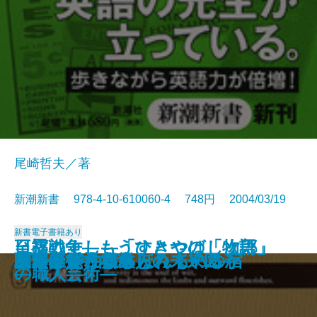
尾崎哲夫／著
新潮新書 978-4-10-610060-4 748円 2004/03/19
新書
電子書籍あり
日露戦争―もうひとつの「物語」
至福のすし―「すきやばし次郎」
聖徳太子はいなかった
仏教と資本主義
眠れぬ夜のラジオ深夜便
川柳うきよ鏡
釈迦に説法
死の壁
授業の復権
40歳からの仕事術
黒いスイス
英語の看板がスラスラ読める
二十年後―くらしの未来図―
プーチン
関西赤貧古本道
ふたりで泊まるほんものの宿
家庭という病巣
エルメス
日本はどう報じられているか
立ち上がれ日本人
―
の職人芸術―