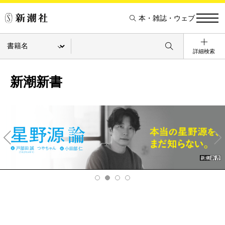
本・雑誌・ウェブ
詳細検索
新潮新書
Pre
Ne
v
xt