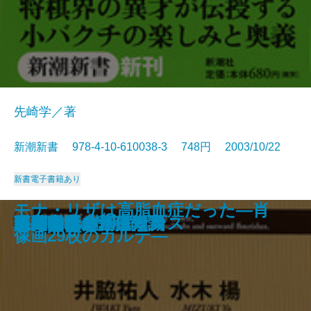
先崎学／著
新潮新書 978-4-10-610038-3 748円 2003/10/22
新書
電子書籍あり
モナ・リザは高脂血症だった―肖
翼のある言葉
酒乱になる人、ならない人
銀行員諸君！
日本史快刀乱麻
サービスの天才たち
相性が悪い！
ディズニーの魔法
国富消失
法隆寺の智慧 永平寺の心
小博打のススメ
現代老後の基礎知識
阪神タイガース
麻布中学と江原素六
口のきき方
路面電車ルネッサンス
自衛隊vs.北朝鮮
審判は見た！
足元の革命
高島易断を創った男
像画29枚のカルテ―