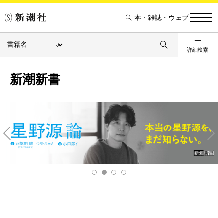
本・雑誌・ウェブ
詳細検索
新潮新書
Pre
Ne
v
xt