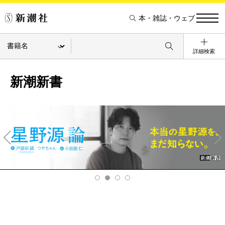
本・雑誌・ウェブ
詳細検索
新潮新書
Pre
Ne
v
xt