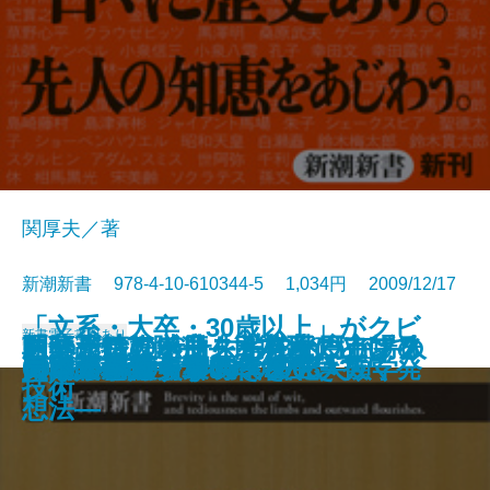
関厚夫／著
新潮新書 978-4-10-610344-5 1,034円 2009/12/17
「文系・大卒・30歳以上」がクビ
新書
電子書籍あり
おへそはなぜ一生消えないか―人
自分だけの一冊―北村薫のアンソ
あの素晴しい曲をもう一度―フォ
医薬品クライシス―78兆円市場の
朝鮮人特攻隊―「日本人」として
「メール好感度」を格段に上げる
日本の食欲、世界で第何位？
民主党代議士の作られ方
テレビ局の裏側
戦後落語史
一日一名言―歴史との対話365―
人間の器量
日本辺境論
グルメの嘘
60歳からの青春18きっぷ
になる―大失業時代を生き抜く発
日本語教のすすめ
ギャルとギャル男の文化人類学
同い年事典―1900～2008―
日本人が知らない幸福
体の謎を解く―
ロジー教室―
ークからJポップまで―
激震―
死んだ英霊たち―
技術
想法―