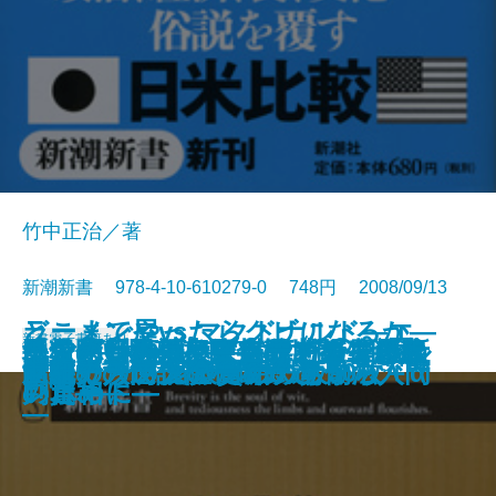
竹中正治／著
新潮新書 978-4-10-610279-0 748円 2008/09/13
ラーメン屋vs.マクドナルド―エ
どこまでやったらクビになるか―
新書
電子書籍あり
〈人使い〉の極意―乱世を生き抜
テレビ番外地―東京12チャンネル
民主党―野望と野合のメカニズム
手ごわい頭脳―アメリカン弁護士
「名医」のウソ―病院で損をしな
気骨の判決―東條英機と闘った裁
ニッポンの評判―世界17カ国最新
地獄の日本兵―ニューギニア戦線
人間の覚悟
先生と生徒の恋愛問題
迷惑メールは誰が出す？
源氏物語ものがたり
だから混浴はやめられない
コノミストが読み解く日米の深層
新書で入門 宮沢賢治のちから
文豪たちの大陸横断鉄道
サラリーマンのための労働法入門
新書で入門 ジャズの鉄板50枚＋α
昭和史の逆説
世紀のラブレター
いた知将の至言―
の奇跡―
―
の思考法―
いために―
判官―
レポート―
の真相―
―
―