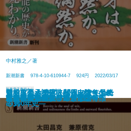
中村雅之／著
新潮新書 978-4-10-610944-7 924円 2022/03/17
新書
電子書籍あり
日本人の承認欲求―テレワークが
アントニオ猪木―闘魂60余年の軌
野村萬斎―なぜ彼は一人勝ちなの
知的に見える男、バカっぽく見え
マツダとカープ―松田ファミリー
よくも言ってくれたよな
異論正論
一汁一菜でよいと至るまで
自衛隊最高幹部が語る台湾有事
「脱・自前」の日本成長戦略
不倫と正義
首相官邸の2800日
核兵器について、本音で話そう
親鸞と道元
厚労省―劣化する巨大官庁―
背進の思想
「やりがい搾取」の農業論
イクメンの罠
日本の近代建築ベスト50
日本依存から脱却できない韓国
さらした深層―
跡―
か―
る男
の100年史―