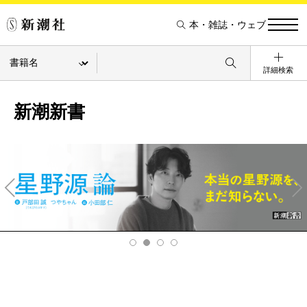
本・雑誌・ウェブ
詳細検索
新潮新書
Pre
Ne
v
xt