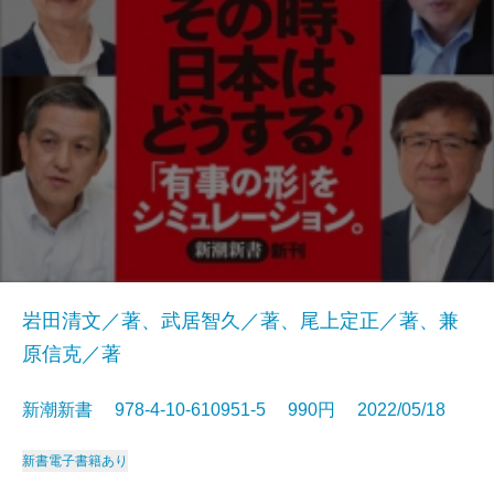
岩田清文／著、武居智久／著、尾上定正／著、兼
原信克／著
新潮新書 978-4-10-610951-5 990円 2022/05/18
新書
電子書籍あり