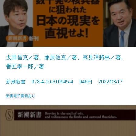
太田昌克／著、兼原信克／著、高見澤將林／著、
番匠幸一郎／著
新潮新書 978-4-10-610945-4 946円 2022/03/17
新書
電子書籍あり