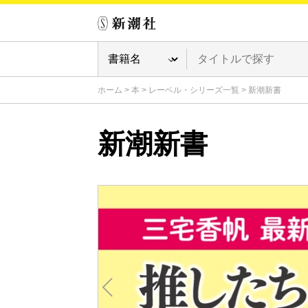
ホーム
>
本
>
レーベル・シリーズ一覧
>
新潮新書
新潮新書