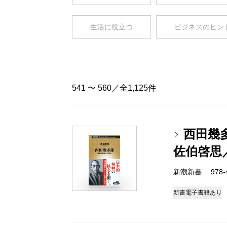
生活に役立つ
ビジネスのヒン
541 〜 560／全1,125件
西田幾
佐伯啓思
新潮新書 978-4-
新書
電子書籍あり