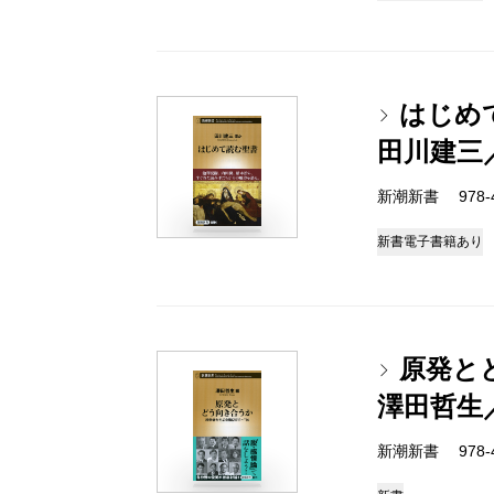
はじめ
田川建三
新潮新書 978-4-
新書
電子書籍あり
原発とど
澤田哲生
新潮新書 978-4-