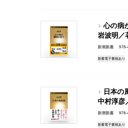
心の病
岩波明／
新潮新書 978-4-
新書
電子書籍あり
日本の
中村淳彦
新潮新書 978-4-
新書
電子書籍あり