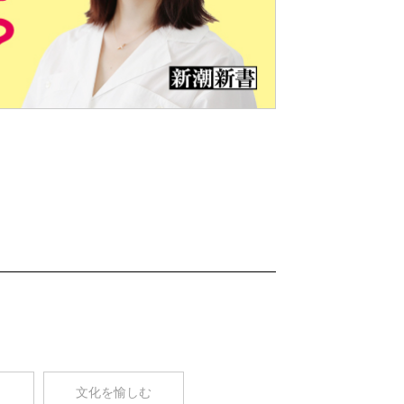
Nex
t
コ
文化を愉しむ