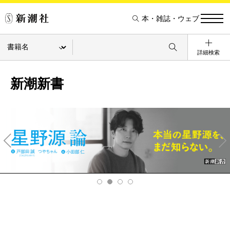
本・雑誌・ウェブ
詳細検索
新潮新書
Pre
Ne
v
xt