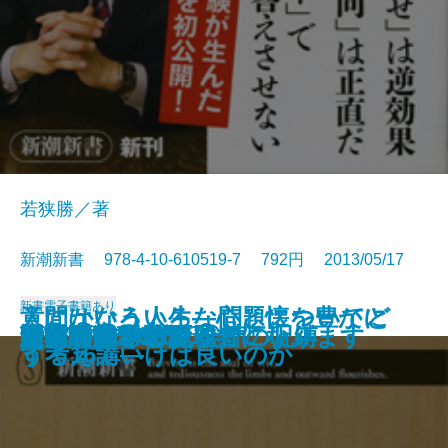
若狭勝／著
新潮新書 978-4-10-610519-7 792円 2013/05/17
新書
電子書籍あり
意にかなう人生―心と懐を豊かに
人間はいろいろな問題についてど
国語教科書の闇
タモリ論
名前の暗号
やっぱり見た目が9割
ネットのバカ
心づかいの技術
縄文人に学ぶ
衆愚の病理
反・自由貿易論
嘘の見抜き方
反省させると犯罪者になります
日本経済を壊す 会計の呪縛
無力 MURIKI
経営センスの論理
悪韓論
新しい日本の愛し方
人間関係
短歌のレシピ
する16講―
う考えていけば良いのか