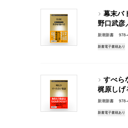
幕末バ
野口武彦
新潮新書 978-4-
新書
電子書籍あり
すべら
梶原しげ
新潮新書 978-4-
新書
電子書籍あり