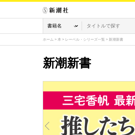
ホーム
>
本
>
レーベル・シリーズ一覧
>
新潮新書
新潮新書