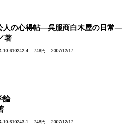
公人の心得帖―呉服商白木屋の日常―
／著
10-610242-4 748円 2007/12/17
学論
著
10-610243-1 748円 2007/12/17