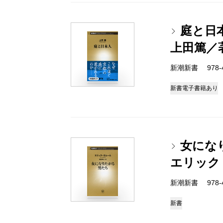
庭と日
上田篤／
新潮新書 978-4-
新書
電子書籍あり
女にな
エリック
新潮新書 978-4-
新書