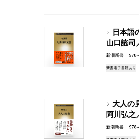
日本語
山口謠司
新潮新書 978-4-
新書
電子書籍あり
大人の
阿川弘之
新潮新書 978-4-