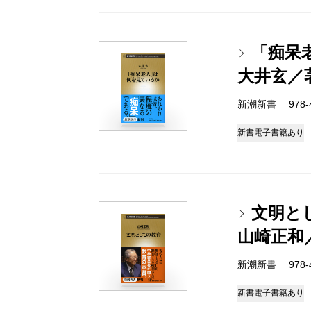
「痴呆
大井玄／
新潮新書 978-4-
新書
電子書籍あり
文明と
山崎正和
新潮新書 978-4-
新書
電子書籍あり