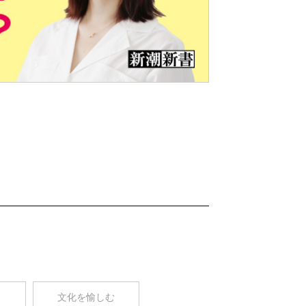
Nex
t
コ
文化を愉しむ