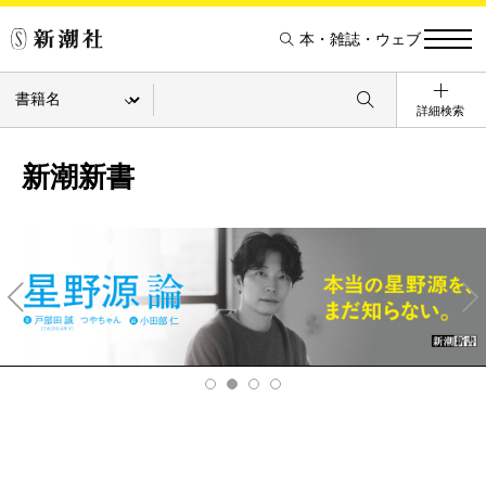
本・雑誌・ウェブ
詳細検索
新潮新書
Pre
Ne
v
xt