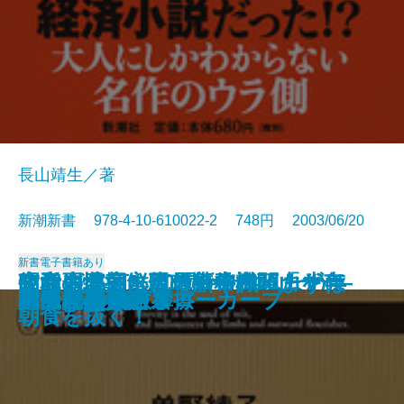
長山靖生／著
新潮新書 978-4-10-610022-2 748円 2003/06/20
新書
電子書籍あり
政党崩壊―永田町の失われた十年
知らざあ言って聞かせやしょう―
昭和史発掘 幻の特務機関「ヤ
空白の北朝鮮現代史―白頭山を売
生活習慣病に克つ新常識 まずは
安楽死のできる国
元気が出る患者学
天皇家の財布
山本周五郎のことば
死亡記事を読む
謎解き 少年少女世界の名作
アラブの格言
アメリカ病
時価会計不況
日中ビジネス摩擦
真っ向勝負のスローカーブ
明治天皇を語る
漂流記の魅力
バカの壁
死ぬための教養
―
心に響く歌舞伎の名せりふ―
マ」
った金日成―
朝食を抜く！