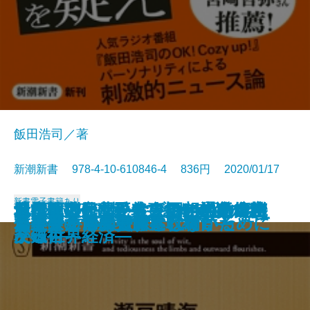
飯田浩司／著
新潮新書 978-4-10-610846-4 836円 2020/01/17
新書
電子書籍あり
倉本聰の言葉―ドラマの中の名言
日中戦後外交秘史―1954年の奇跡
210日ぶりに帰ってきた奇跡のネ
興行師列伝―愛と裏切りの近代芸
「反権力」は正義ですか―ラジオ
地雷を踏むな―大人のための危機
昔は面白かったな―回想の文壇交
ドル・人民元・リブラ―通貨でわ
トラックドライバーにも言わせて
ひとの住処―1964-2020―
心臓によい運動、悪い運動
カズのまま死にたい
「人生百年」という不幸
マトリ―厚労省麻薬取締官―
わが子をAIの奴隷にしないために
エンジェル投資家とは何か
偽善者たちへ
「複業」で成功する
日本はすでに侵略されている
君主号の世界史
―
―
コ―ペット探偵の奮闘記―
能史―
ニュースの現場から―
突破術―
友録―
かる世界経済―