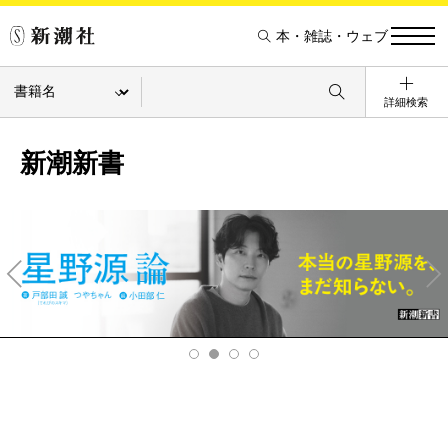
本・雑誌・ウェブ
詳細検索
新潮新書
Pre
Ne
v
xt