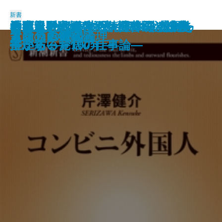
新書
悪魔と呼ばれたヴァイオリニスト
逃げられない世代―日本型「先送
神武天皇vs.卑弥呼―ヤマト建国を
「毒親」の正体―精神科医の診察
おまえの代わりなんていくらだっ
名門水野家の復活―御曹司と婿養
金正恩―恐怖と不条理の統治構造
政策至上主義
死と生
警察官白書
トヨタ 現場の「オヤジ」たち
本当はダメなアメリカ農業
知の体力
PTA不要論
発達障害と少年犯罪
コンビニ外国人
マサカの時代
人を見る目
素顔の西郷隆盛
イスラム教の論理
―パガニーニ伝―
り」システムの限界―
推理する―
室から―
ている―覚悟の仕事論―
子が紡いだ100年―
―