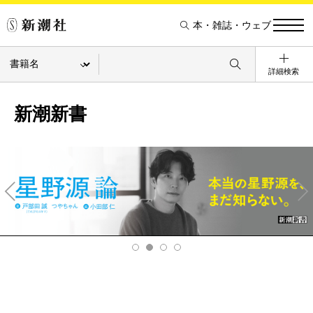
本・雑誌・ウェブ
詳細検索
新潮新書
Pre
Ne
v
xt