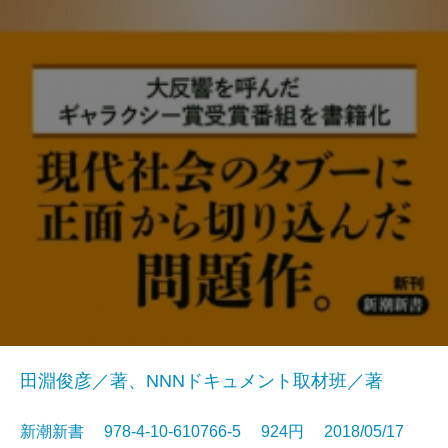
田淵俊彦／著、NNNドキュメント取材班／著
新潮新書 978-4-10-610766-5 924円 2018/05/17