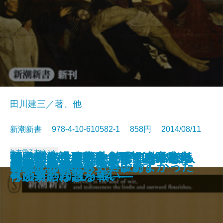
田川建三／著、他
新潮新書 978-4-10-610582-1 858円 2014/08/11
新書
電子書籍あり
西田幾多郎―無私の思想と日本人
見えない世界戦争―「サイバー
すごいインド―なぜグローバル人
死ぬな―生きていれば何とかなる
原発とどう向き合うか―科学者た
知の訓練―日本にとって政治とは
領土喪失の悪夢―尖閣・沖縄を売
1949年の大東亜共栄圏―自主防衛
営業部はバカなのか
会話のきっかけ
なぜ時代劇は滅びるのか
心の病が職場を潰す
日本の風俗嬢
はじめて読む聖書
60歳からの生き方再設計
余計な一言
凶悪犯罪者こそ更生します
ルポ 介護独身
「自分」の壁
日本人に生まれて、まあよかった
―
戦」最新報告―
材が輩出するのか―
―
ちの対話2011～'14―
何か―
り渡すのは誰か―
への終わらざる戦い―