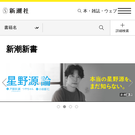
本・雑誌・ウェブ
詳細検索
新潮新書
Pre
Ne
v
xt