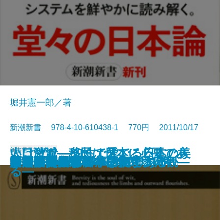
堀井憲一郎／著
新潮新書 978-4-10-610438-1 770円 2011/10/17
いけばな―知性で愛でる日本の美
人口激減―移民は日本に必要であ
新書
電子書籍あり
尼さんはつらいよ
問題発言
江戸歌舞伎役者の〈食乱〉日記
「お手本の国」のウソ
テレビ局削減論
原発賠償の行方
一流選手の親はどこが違うのか
社畜のススメ
ねじれの国、日本
法然親鸞一遍
国民ID制度が日本を救う
リーダーシップ―胆力と大局観―
暴力団
日本人の美風
文明の災禍
婚活したらすごかった
ウイスキーは日本の酒である
中国のジレンマ 日米のリスク
―
る―