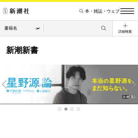
本・雑誌・ウェブ
詳細検索
新潮新書
Pre
Ne
v
xt