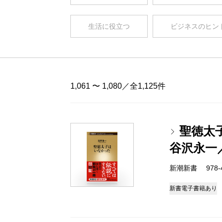
生活に役立つ
ビジネスのヒン
1,061 〜 1,080／全1,125件
聖徳太
谷沢永一
新潮新書 978-4-
新書
電子書籍あり