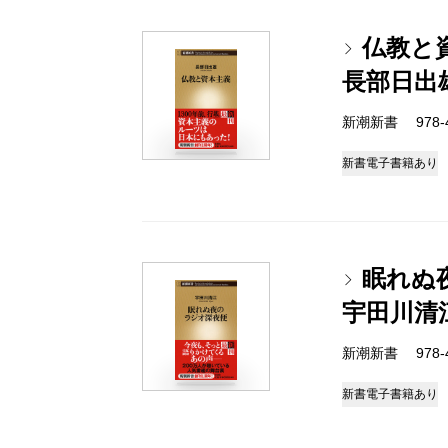
仏教と
長部日出
新潮新書 978-4-
新書
電子書籍あり
眠れぬ
宇田川清
新潮新書 978-4-
新書
電子書籍あり