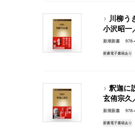
川柳う
小沢昭一
新潮新書 978-4-
新書
電子書籍あり
釈迦に
玄侑宗久
新潮新書 978-4-
新書
電子書籍あり