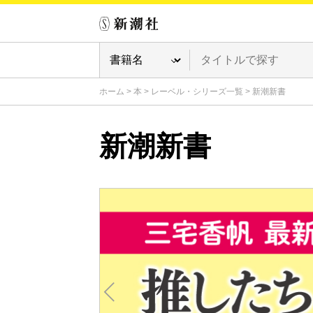
ホーム
>
本
>
レーベル・シリーズ一覧
>
新潮新書
新潮新書