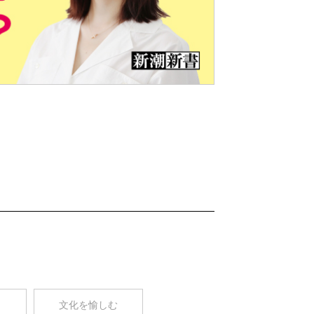
Nex
t
コ
文化を愉しむ