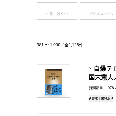
生活に役立つ
ビジネスのヒン
981 〜 1,000／全1,125件
自爆テ
国末憲人
新潮新書 978-4-
新書
電子書籍あり