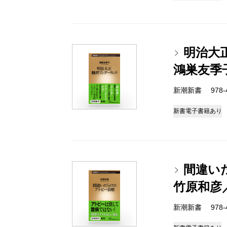
明治大
鴻巣友季
新潮新書 978-4-
新書
電子書籍あり
間違い
竹原和彦
新潮新書 978-4-