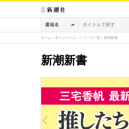
ホーム
>
本
>
レーベル・シリーズ一覧
>
新潮新書
新潮新書