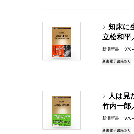
知床に
立松和平
新潮新書 978-4-
新書
電子書籍あり
人は見
竹内一郎
新潮新書 978-4-
新書
電子書籍あり