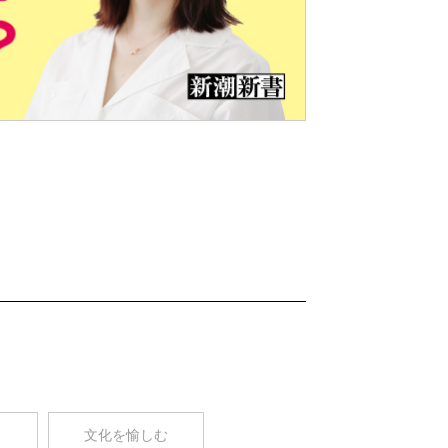
Nex
t
コ
文化を愉しむ