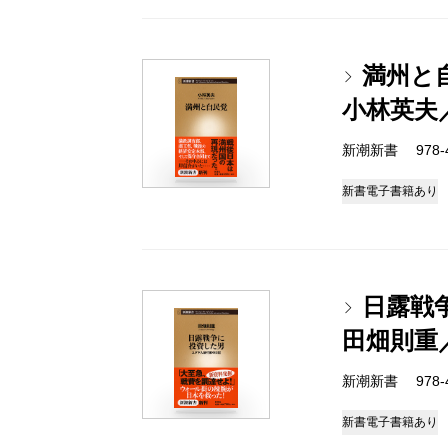
満州と
小林英夫
新潮新書 978-4-
新書
電子書籍あり
日露戦
田畑則重
新潮新書 978-4-
新書
電子書籍あり