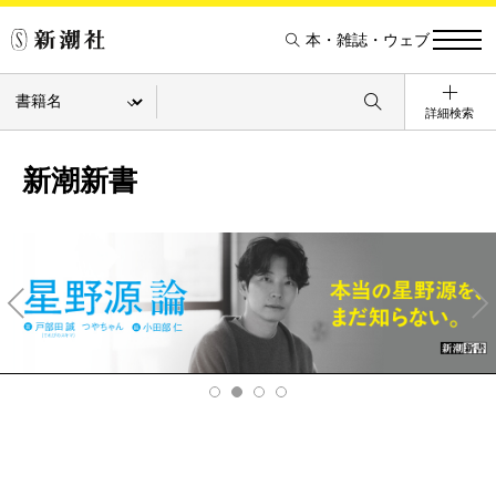
本・雑誌・ウェブ
詳細検索
新潮新書
Pre
Ne
v
xt