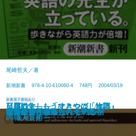
尾崎哲夫／著
新潮新書 978-4-10-610060-4 748円 2004/03/19
新書
電子書籍あり
日露戦争―もうひとつの「物語」
至福のすし―「すきやばし次郎」
聖徳太子はいなかった
仏教と資本主義
眠れぬ夜のラジオ深夜便
川柳うきよ鏡
釈迦に説法
死の壁
授業の復権
40歳からの仕事術
黒いスイス
英語の看板がスラスラ読める
二十年後―くらしの未来図―
プーチン
関西赤貧古本道
ふたりで泊まるほんものの宿
家庭という病巣
エルメス
日本はどう報じられているか
立ち上がれ日本人
―
の職人芸術―