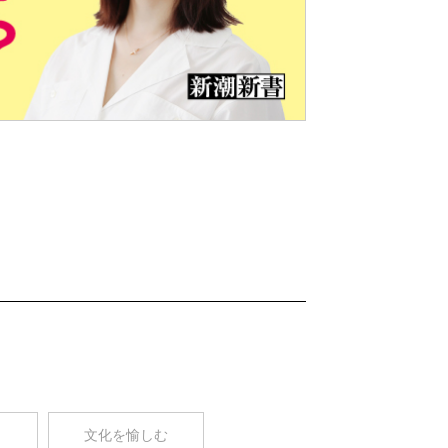
Nex
t
コ
文化を愉しむ