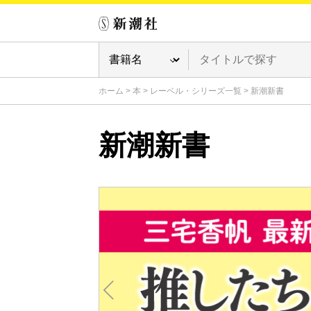
ホーム
>
本
>
レーベル・シリーズ一覧
>
新潮新書
新潮新書