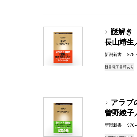
謎解き
長山靖生
新潮新書 978-4-
新書
電子書籍あり
アラブ
曽野綾子
新潮新書 978-4-