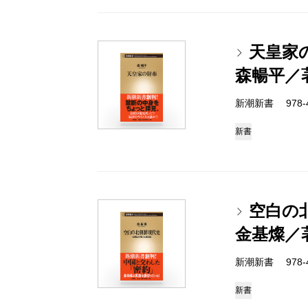
天皇家
森暢平／
新潮新書 978-4-
新書
空白の
金基燦／
新潮新書 978-4-
新書