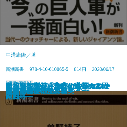
中溝康隆／著
新潮新書 978-4-10-610865-5 814円 2020/06/17
新書
電子書籍あり
インサイドレポート 中国コロナ
日本人はなぜ自虐的になったのか
トヨタに学ぶ カイゼンのヒント
断薬記―私がうつ病の薬をやめた
歴史の教訓―「失敗の本質」と国
昭和史の本質―良心と偽善のあい
自衛隊は市街戦を戦えるか
恥ずかしい人たち
国家の怠慢
番号は謎
スマホ料金はなぜ高いのか
ヤバい選挙
令和の巨人軍
人間の義務
美術展の不都合な真実
バカの国
私の考え
人間の品性
「関ヶ原」の決算書
習近平vs.中国人
の真相
―占領とWGIP―
71
理由―
家戦略―
だ―