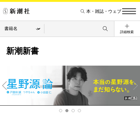
本・雑誌・ウェブ
詳細検索
新潮新書
Pre
Ne
v
xt