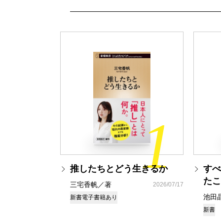
1
推したちとどう生きるか
すべ
たこ
三宅香帆／著
2026/07/17
池田
新書
電子書籍あり
新書