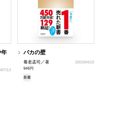
少年
バカの壁
養老孟司／著
2003/04/10
946円
/07/13
新書