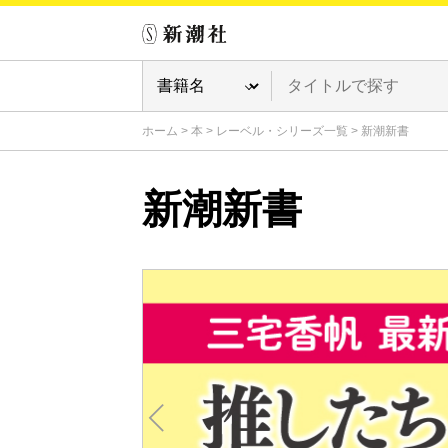
ホーム
>
本
>
レーベル・シリーズ一覧
>
新潮新書
新潮新書