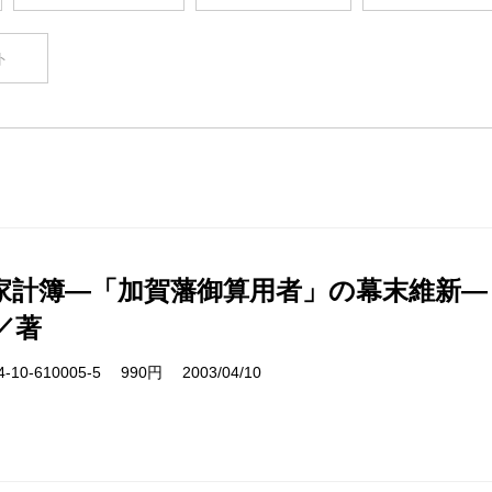
ト
家計簿―「加賀藩御算用者」の幕末維新―
／著
10-610005-5 990円 2003/04/10