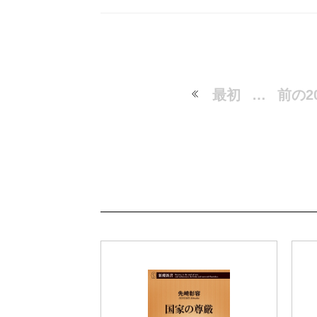
最初
…
前の2