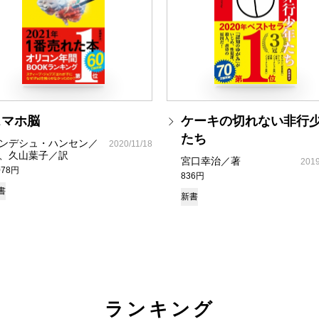
スマホ脳
ケーキの切れない非行
たち
ンデシュ・ハンセン／
2020/11/18
、久山葉子／訳
宮口幸治／著
2019
078円
836円
書
新書
ランキング