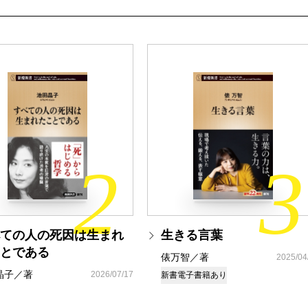
2
3
ての人の死因は生まれ
生きる言葉
とである
俵万智／著
2025/04
晶子／著
2026/07/17
新書
電子書籍あり