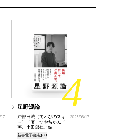
4
星野源論
戸部田誠（てれびのスキ
/17
2026/06/17
マ）／著、つやちゃん／
著、小田部仁／編
新書
電子書籍あり