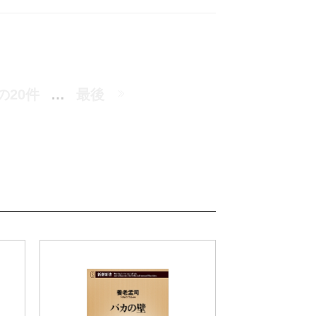
の20件
…
最後