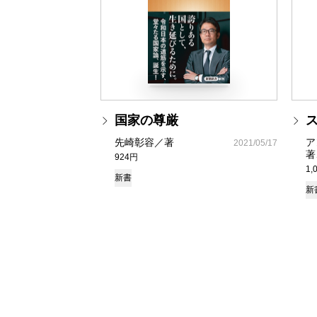
国家の尊厳
先崎彰容／著
ア
2021/05/17
著
924円
1,
新書
新