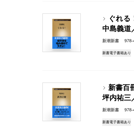
ぐれる
中島義道
新潮新書 978-4-
新書
電子書籍あり
新書百
坪内祐三
新潮新書 978-4-
新書
電子書籍あり