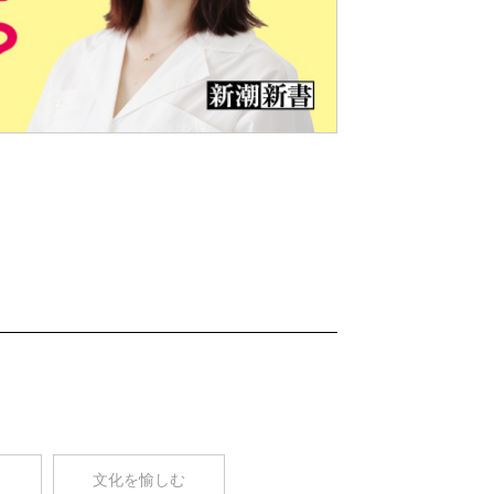
Nex
t
コ
文化を愉しむ