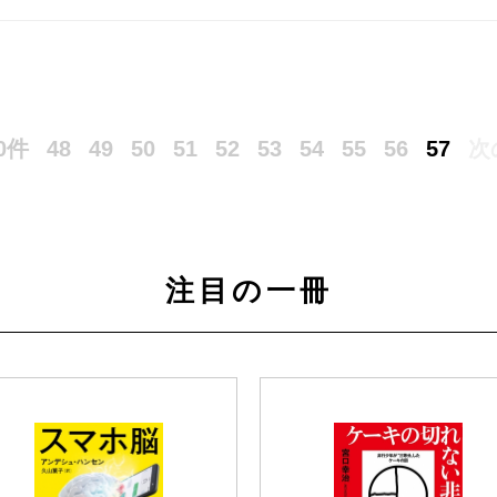
0件
48
49
50
51
52
53
54
55
56
57
次
注目の一冊