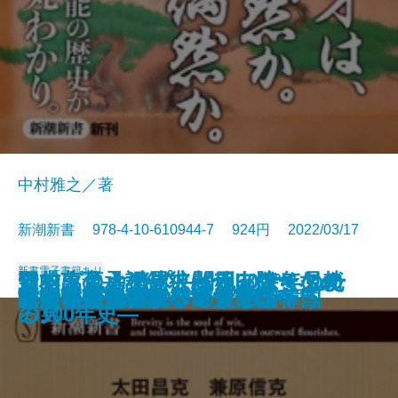
中村雅之／著
新潮新書 978-4-10-610944-7 924円 2022/03/17
新書
電子書籍あり
日本人の承認欲求―テレワークが
アントニオ猪木―闘魂60余年の軌
野村萬斎―なぜ彼は一人勝ちなの
知的に見える男、バカっぽく見え
マツダとカープ―松田ファミリー
よくも言ってくれたよな
異論正論
一汁一菜でよいと至るまで
自衛隊最高幹部が語る台湾有事
「脱・自前」の日本成長戦略
不倫と正義
首相官邸の2800日
核兵器について、本音で話そう
親鸞と道元
厚労省―劣化する巨大官庁―
背進の思想
「やりがい搾取」の農業論
イクメンの罠
日本の近代建築ベスト50
日本依存から脱却できない韓国
さらした深層―
跡―
か―
る男
の100年史―