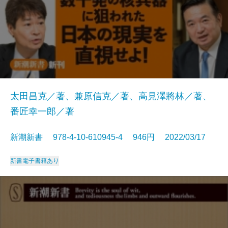
太田昌克／著、兼原信克／著、高見澤將林／著、
番匠幸一郎／著
新潮新書 978-4-10-610945-4 946円 2022/03/17
新書
電子書籍あり