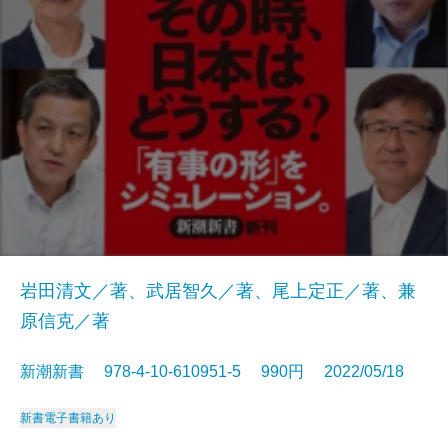
岩田清文／著、武居智久／著、尾上定正／著、兼
原信克／著
新潮新書 978-4-10-610951-5 990円 2022/05/18
新書
電子書籍あり