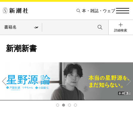
本・雑誌・ウェブ
詳細検索
新潮新書
Pre
Ne
v
xt