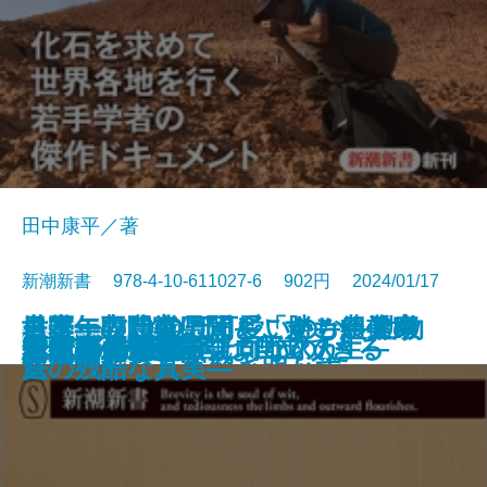
田中康平／著
新潮新書 978-4-10-611027-6 902円 2024/01/17
モフモフはなぜ可愛いのか―動物
日本一の農業県はどこか―農業の
世帯年収1000万円―「勝ち組」家
名医・専門家に聞く すごい健康
新書
電子書籍あり
なぜこんな人が上司なのか
大人の居酒屋旅
本音
起死回生―逆転プロ野球人生―
1日10分の哲学
メンタル脳
テレビ局再編
最強の恐竜
完全版 創価学会
歴史は予言する
令和の山口組
親ガチャの哲学
ニッポンの闇
貧乏ピッツァ
大常識
引きこもりの7割は自立できる
行動学でヒトを解き明かす―
通信簿―
庭の残酷な真実―
法