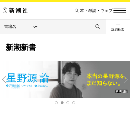
本・雑誌・ウェブ
詳細検索
新潮新書
Pre
Ne
v
xt