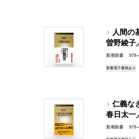
人間の
曽野綾子
新潮新書 978-4-
新書
電子書籍あり
仁義な
春日太一
新潮新書 978-4-