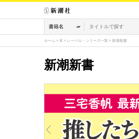
ホーム
>
本
>
レーベル・シリーズ一覧
>
新潮新書
新潮新書