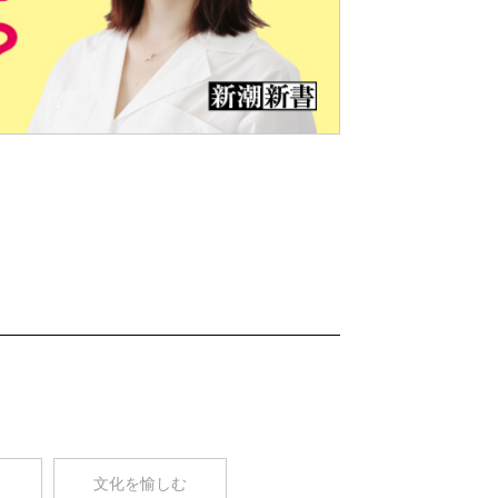
Nex
t
コ
文化を愉しむ