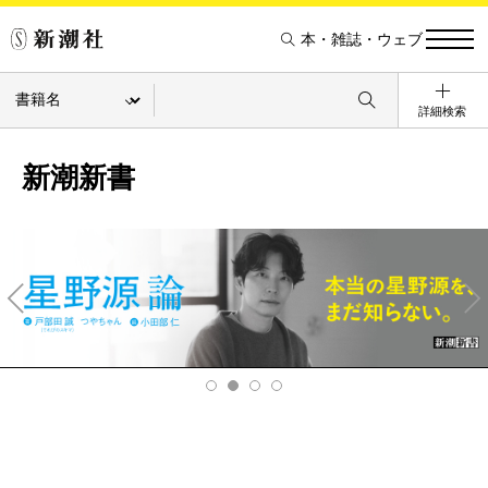
本・雑誌・ウェブ
詳細検索
新潮新書
Pre
Ne
v
xt