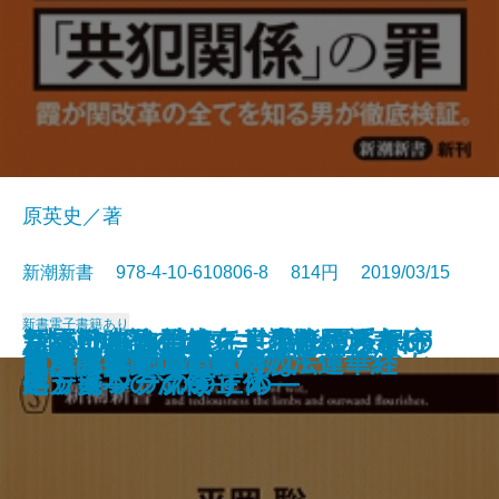
原英史／著
新潮新書 978-4-10-610806-8 814円 2019/03/15
新書
電子書籍あり
深層日本論―ヤマト少数民族とい
1本5000円のレンコンがバカ売れ
新冷戦時代の超克―「持たざる
ちょいバカ戦略―意識低い系マー
リベラルを潰せ―世界を覆う保守
さよなら自己責任―生きづらさの
皇室はなぜ世界で尊敬されるのか
生死の覚悟
パスタぎらい
誰の味方でもありません
総理の女
「場当たり的」が会社を潰す
天皇の憂鬱
岩盤規制―誰が成長を阻むのか―
南無阿弥陀仏と南無妙法蓮華経
「承認欲求」の呪縛
ドラマへの遺言
日本共産党の正体
昆虫は美味い！
もっと言ってはいけない
う視座―
する理由
国」日本の流儀―
ケティングのすすめ―
ネットワークの正体―
処方箋―