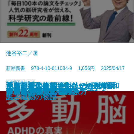
池谷裕二／著
新潮新書 978-4-10-611084-9 1,056円 2025/04/17
新書
電子書籍あり
なぜ日本人は間違えたのか─真
ラクに長生きしたい人のための
酒鬼薔薇聖斗は更生したのか─不
至高の近代建築─明治・大正・昭和
手段からの解放―シリーズ哲学講
奇跡の母親脳
テレビが終わる日
患者と目を合わせない医者たち
日本文化は絶滅するのか
「まさか」の人生
生きる言葉
すごい科学論文
多動脳─ADHDの真実─
野球の記録で話したい
アンパンマンと日本人
グルメ外道
伊藤忠 商人の心得
リキッド消費とは何か
移民リスク
プロパガンダの見抜き方
説・昭和100年と戦後80年─
よくばり健康法
確かな境界─
人と建物の物語─
話―