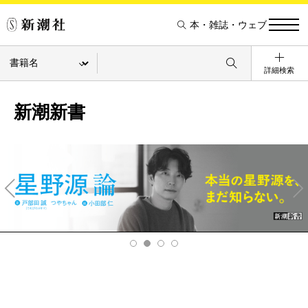
本・雑誌・ウェブ
詳細検索
新潮新書
Pre
Ne
v
xt