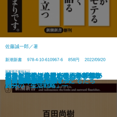
佐藤誠一郎／著
新潮新書 978-4-10-610967-6 858円 2022/09/20
新書
電子書籍あり
水道を救え―AIベンチャー「フラ
バカと無知―人間、この不都合な
その対応では会社が傾く―プロが
山奥ビジネス―一流の田舎を創造
ドキュメント小説 ケーキの切れ
あなたの小説にはたくらみがない
老後の心配はおやめなさい―親と
秀吉を討て―薩摩・明・家康の密
コスパで考える学歴攻略法
プリズン・ドクター
ドーパミン中毒
芸能界誕生
人間の業
人生はそれでも続く
スマホで薬物を買う子どもたち
韓国 超ネット社会の闇
ストレス脳
松田聖子の誕生
韓国民主政治の自壊
桑田佳祐論
クタ」の挑戦―
生きもの―
教える危機管理教室―
する―
ない非行少年たちのカルテ
―超実践的創作講座―
自分の「生活戦略」―
約―