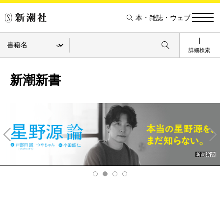
本・雑誌・ウェブ
詳細検索
新潮新書
Pre
Ne
v
xt