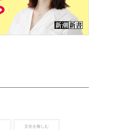
Nex
t
コ
文化を愉しむ