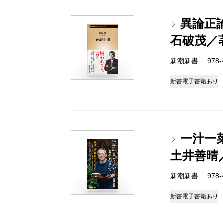
異論正
石破茂／
新潮新書 978-4-
新書
電子書籍あり
一汁一
土井善晴
新潮新書 978-4-
新書
電子書籍あり