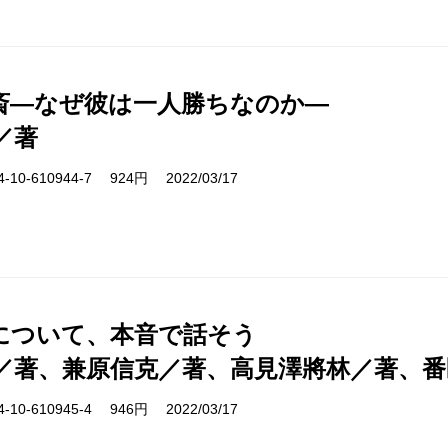
斎―なぜ彼は一人勝ちなのか―
／著
10-610944-7 924円 2022/03/17
について、本音で話そう
／著、兼原信克／著、高見澤將林／著、番
10-610945-4 946円 2022/03/17