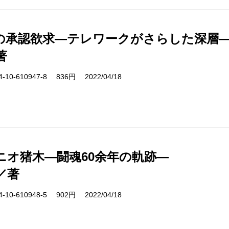
の承認欲求―テレワークがさらした深層
著
10-610947-8 836円 2022/04/18
ニオ猪木―闘魂60余年の軌跡―
／著
10-610948-5 902円 2022/04/18