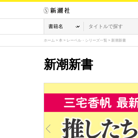
ホーム
>
本
>
レーベル・シリーズ一覧
>
新潮新書
新潮新書