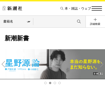
本・雑誌・ウェブ
詳細検索
新潮新書
Pre
Ne
v
xt