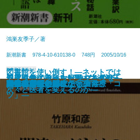
鴻巣友季子／著
新潮新書 978-4-10-610138-0 748円 2005/10/16
新書
電子書籍あり
図書館を使い倒す！―ネットでは
ろくろ首の首はなぜ伸びるのか―
日露戦争に投資した男―ユダヤ人
知床に生きる―大船頭・大瀬初三
ドクター・ショッピング―なぜ
自爆テロリストの正体
東大法学部
「小皇帝」世代の中国
国家の品格
満州と自民党
人は見た目が9割
明治大正 翻訳ワンダーランド
間違いだらけのアトピー治療
できない資料探しの「技」と「コ
阿片の中国史
コクと旨味の秘密
話せぬ若手と聞けない上司
戦後教育で失われたもの
1985年
自動車が危ない
虎屋 和菓子と歩んだ五百年
遊ぶ生物学への招待―
銀行家の日記―
郎とオホーツクの海―
次々と医者を変えるのか―
ツ」―