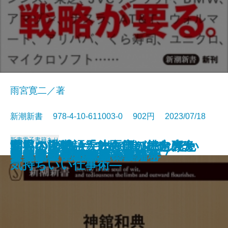
雨宮寛二／著
新潮新書 978-4-10-611003-0 902円 2023/07/18
新書
電子書籍あり
お客さん物語―飲食店の舞台裏と
がんの消滅―天才医師が挑む光免
聞いてはいけない―スルーしてい
世界のDXはどこまで進んでいる
幸福な退職―「その日」に向けた
男と女―恋愛の落とし前―
過剰反応な人たち
国家は巨大ITに勝てるのか
新版 メディアとテロリズム
ウクライナのサイバー戦争
言い訳するブッダ
不道徳ロック講座
スサノヲの正体
キャリア弱者の成長戦略
ウクライナ戦争の軍事分析
学習院女子と皇室
フィリピンパブ嬢の経済学
世界史の中のヤバい女たち
交通崩壊
失礼な一言
料理人の本音―
疫療法―
い職場言葉―
か
気持ちいい仕事術―