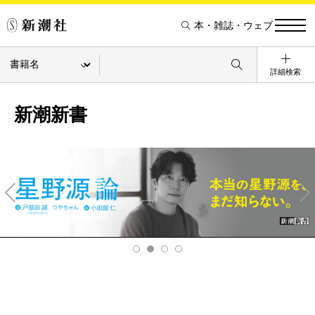
本・雑誌・ウェブ
詳細検索
新潮新書
Pre
Ne
v
xt