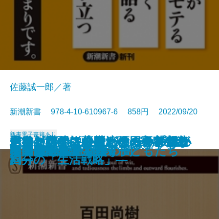
佐藤誠一郎／著
新潮新書 978-4-10-610967-6 858円 2022/09/20
新書
電子書籍あり
水道を救え―AIベンチャー「フラ
バカと無知―人間、この不都合な
その対応では会社が傾く―プロが
山奥ビジネス―一流の田舎を創造
ドキュメント小説 ケーキの切れ
あなたの小説にはたくらみがない
老後の心配はおやめなさい―親と
秀吉を討て―薩摩・明・家康の密
コスパで考える学歴攻略法
プリズン・ドクター
ドーパミン中毒
芸能界誕生
人間の業
人生はそれでも続く
スマホで薬物を買う子どもたち
韓国 超ネット社会の闇
ストレス脳
松田聖子の誕生
韓国民主政治の自壊
桑田佳祐論
クタ」の挑戦―
生きもの―
教える危機管理教室―
する―
ない非行少年たちのカルテ
―超実践的創作講座―
自分の「生活戦略」―
約―