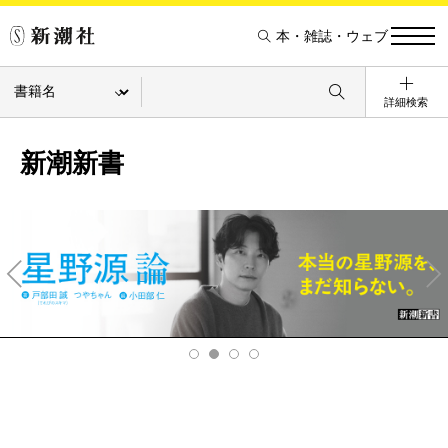
本・雑誌・ウェブ
詳細検索
新潮新書
Pre
Ne
v
xt