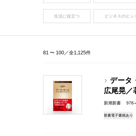
生活に役立つ
ビジネスのヒン
81 〜 100／全1,125件
データ
広尾晃／
新潮新書 978-4-
新書
電子書籍あり