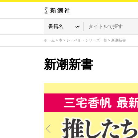
ホーム
>
本
>
レーベル・シリーズ一覧
>
新潮新書
新潮新書