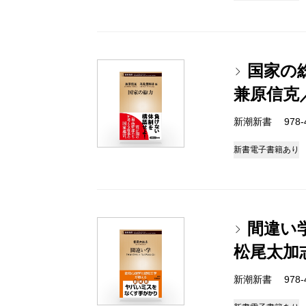
国家の
兼原信克
新潮新書 978-4-
新書
電子書籍あり
間違い
松尾太加
新潮新書 978-4-