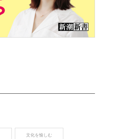
Nex
t
コ
文化を愉しむ