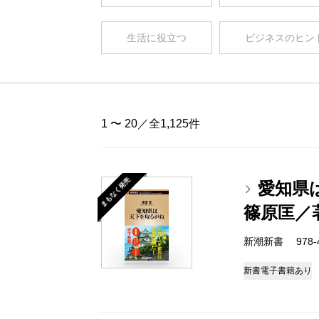
生活に役立つ
ビジネスのヒン
1 〜 20／全1,125件
まもなく発売
愛知県
篠原匡／
新潮新書 978-4-
新書
電子書籍あり