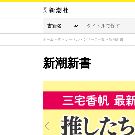
ホーム
>
本
>
レーベル・シリーズ一覧
>
新潮新書
新潮新書