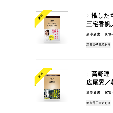
推した
新刊
三宅香帆
新潮新書 978-4-
新書
電子書籍あり
高野連
新刊
広尾晃／
新潮新書 978-4-
新書
電子書籍あり