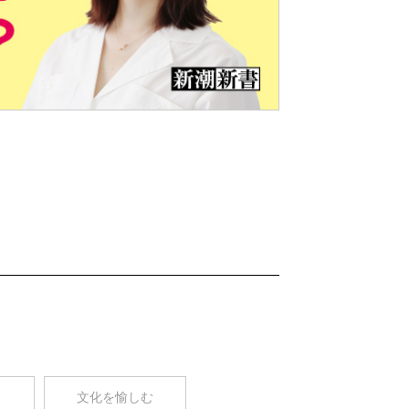
Nex
t
コ
文化を愉しむ