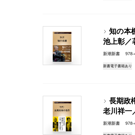
知の本
池上彰／
新潮新書 978-4-
新書
電子書籍あり
長期政
老川祥一
新潮新書 978-4-