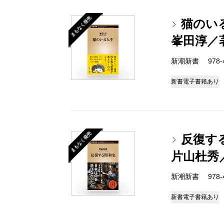
まもなく発売
猫のい
峯田淳／
新潮新書 978-4-
新書
電子書籍あり
まもなく発売
反復す
片山杜秀
新潮新書 978-4-
新書
電子書籍あり