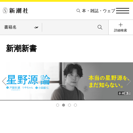
本・雑誌・ウェブ
詳細検索
新潮新書
Pre
Ne
v
xt