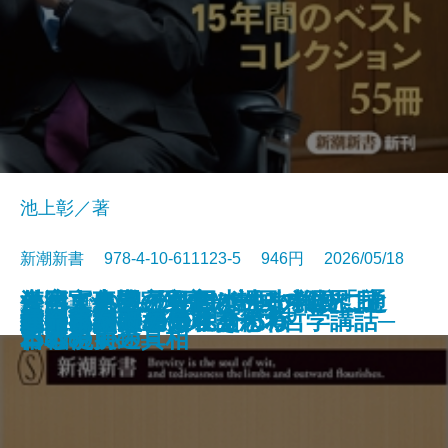
池上彰／著
新潮新書 978-4-10-611123-5 946円 2026/05/18
すべての人の死因は生まれたこと
外国人患者─医療ツーリズムと日
台湾軍事機密文書が語る中国「抗
それでも息子を日本の小学校に通
漢字文化圏の興亡─中国の限界、
新書
電子書籍あり
愛知県は天下を取るがね
猫のいる人生
反復する昭和史
推したちとどう生きるか
高野連
ヒトと音楽の進化論
星野源論
本とは何か
知の本棚
長期政権の条件
天皇への敗北─シリーズ哲学講話─
コミュ力不要の社交術
人生不案内
武器としての日本語思考
運命まかせ
である
本の現実─
日戦争」の真相
わせたい
日本の前途─