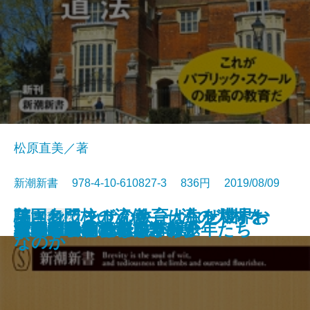
松原直美／著
新潮新書 978-4-10-610827-3 836円 2019/08/09
騙されてませんか―人生を壊すお
英国名門校の流儀―一流の人材を
フィンランドの教育はなぜ世界一
新書
電子書籍あり
近代建築そもそも講義
老人の美学
AI救国論
この国のたたみ方
「面白い」のつくりかた
女系図でみる日本争乱史
野球消滅
秋吉敏子と渡辺貞夫
ジャニーズは努力が9割
ケーキの切れない非行少年たち
世界の中心でAIをさけぶ
憲法学の病
国家を食べる
バッシング論
新宿二丁目
ベストセラー伝説
ネトウヨとパヨク
金の「落とし穴」42―
どう育てるか―
なのか