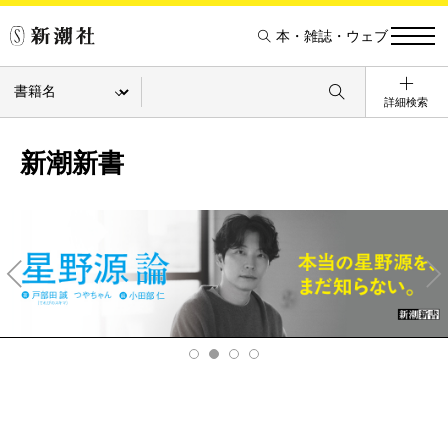
本・雑誌・ウェブ
詳細検索
新潮新書
Pre
Ne
v
xt