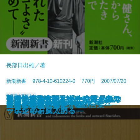
長部日出雄／著
新潮新書 978-4-10-610224-0 770円 2007/07/20
新書
電子書籍あり
脱DNA宣言―新しい生命観へ向け
大帝没後―大正という時代を考え
邦画の昭和史―スターで選ぶDVD
売れないのは誰のせい？―最新マ
コテコテ論序説―「なんば」はニ
聖路加病院訪問看護科―11人のナ
ニッポン最古巡礼
本格保守宣言
日本カジノ戦略
いつまでもデブと思うなよ
男はつらいらしい
ロック・フェスティバル
母の介護―102歳で看取るまで―
医療の限界
いじめの構造
とてつもない日本
日本人の足を速くする
人間を磨く
人生の鍛錬―小林秀雄の言葉―
できる会社の社是・社訓
て―
る―
100本―
ーケティング入門―
ッポンの右脳である―
ースたち―