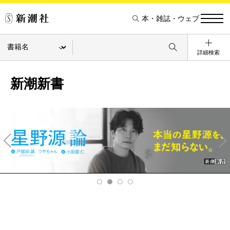
本・雑誌・ウェブ
詳細検索
新潮新書
Pre
Ne
v
xt