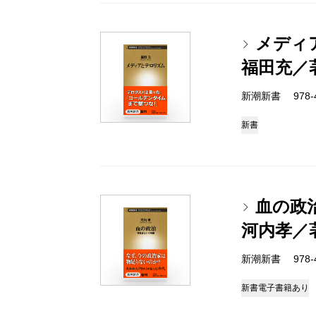
メディ
福田充／
新潮新書 978-4-
新書
血の政
河内孝／
新潮新書 978-4-
新書
電子書籍あり