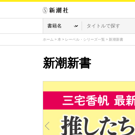
ホーム
>
本
>
レーベル・シリーズ一覧
>
新潮新書
新潮新書