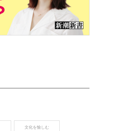
Nex
t
コ
文化を愉しむ