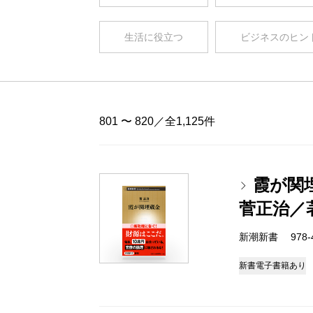
生活に役立つ
ビジネスのヒン
801 〜 820／全1,125件
霞が関
菅正治／
新潮新書 978-4-
新書
電子書籍あり