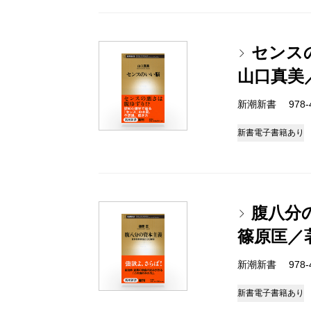
センス
山口真美
新潮新書 978-4-
新書
電子書籍あり
腹八分
篠原匡／
新潮新書 978-4-
新書
電子書籍あり