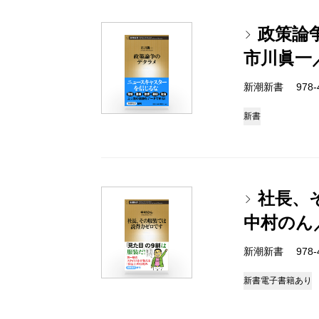
政策論
市川眞一
新潮新書 978-4-
新書
社長、
中村のん
新潮新書 978-4-
新書
電子書籍あり