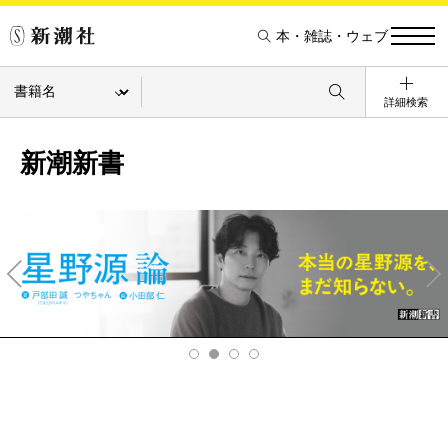
本・雑誌・ウェブ
詳細検索
新潮新書
Pre
Ne
v
xt