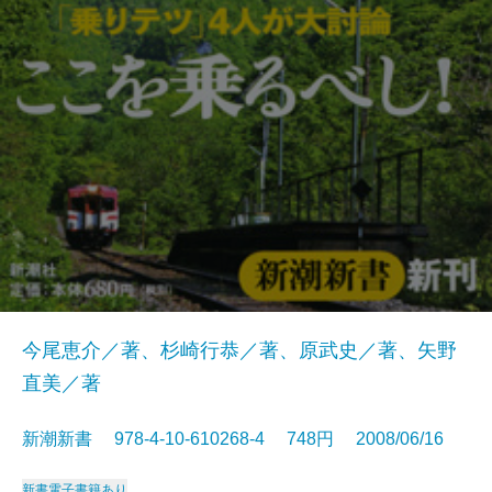
今尾恵介／著、杉崎行恭／著、原武史／著、矢野
直美／著
新潮新書 978-4-10-610268-4 748円 2008/06/16
新書
電子書籍あり