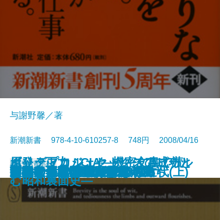
与謝野馨／著
新潮新書 978-4-10-610257-8 748円 2008/04/16
ポリティカル・セックスアピール
ビッグプロジェクト―その成功と
原発・正力・CIA―機密文書で読
新書
電子書籍あり
「猛毒大国」中国を行く
日本の鉄道 車窓絶景100選
クルマ界のすごい12人
「心の傷」は言ったもん勝ち
言語世界地図
頭痛のタネは新入社員
川柳うきよ大学
堂々たる政治
オタクはすでに死んでいる
向田邦子と昭和の東京
御社のトップがダメな理由
教養としての歴史 日本の近代(上)
漢字は日本語である
つぶせ！ 裁判員制度
幻の大連
ジョークで読む国際政治
新書で入門 西鶴という鬼才
―米大統領とハリウッド―
失敗の研究―
む昭和裏面史―