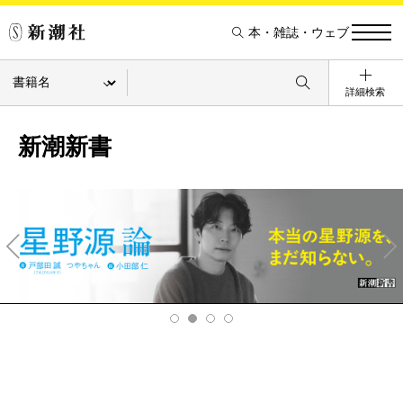
本・雑誌・ウェブ
詳細検索
新潮新書
Pre
Ne
v
xt