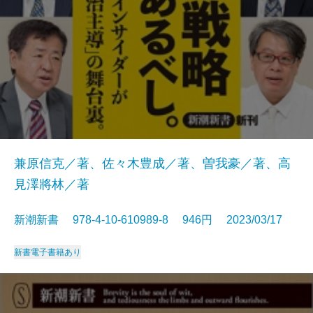
兼原信克／著、佐々木豊成／著、曽我豪／著、高
見澤將林／著
新潮新書 978-4-10-610989-8 946円 2023/03/17
新書
電子書籍あり