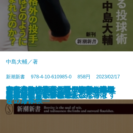
中島大輔／著
新潮新書 978-4-10-610985-0 858円 2023/02/17
目的への抵抗―シリーズ哲学講話
2035年の中国―習近平路線は生き
マイ遍路―札所住職が歩いた四国
東京大学の式辞―歴代総長の贈る
官邸官僚が本音で語る権力の使い
寿命ハック―死なない細胞、老い
シチリアの奇跡―マフィアからエ
デマ・陰謀論・カルト―スマホ教
新書
電子書籍あり
不老脳
国難のインテリジェンス
うらやましいボケかた
NHK受信料の研究
山本由伸 常識を変える投球術
ボブ・ディラン
脳の闇
正義の味方が苦手です
悪さをしない子は悪人になります
患者が知らない開業医の本音
誰が農業を殺すのか
流山がすごい
―
残るか―
八十八ヶ所―
言葉―
方
ない身体―
シカルへ―
という宗教―