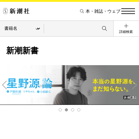
本・雑誌・ウェブ
詳細検索
新潮新書
Pre
Ne
v
xt