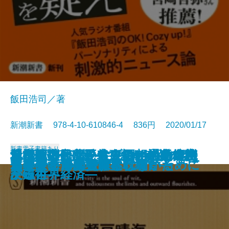
飯田浩司／著
新潮新書 978-4-10-610846-4 836円 2020/01/17
新書
電子書籍あり
倉本聰の言葉―ドラマの中の名言
日中戦後外交秘史―1954年の奇跡
210日ぶりに帰ってきた奇跡のネ
興行師列伝―愛と裏切りの近代芸
「反権力」は正義ですか―ラジオ
地雷を踏むな―大人のための危機
昔は面白かったな―回想の文壇交
ドル・人民元・リブラ―通貨でわ
トラックドライバーにも言わせて
ひとの住処―1964-2020―
心臓によい運動、悪い運動
カズのまま死にたい
「人生百年」という不幸
マトリ―厚労省麻薬取締官―
わが子をAIの奴隷にしないために
エンジェル投資家とは何か
偽善者たちへ
「複業」で成功する
日本はすでに侵略されている
君主号の世界史
―
―
コ―ペット探偵の奮闘記―
能史―
ニュースの現場から―
突破術―
友録―
かる世界経済―