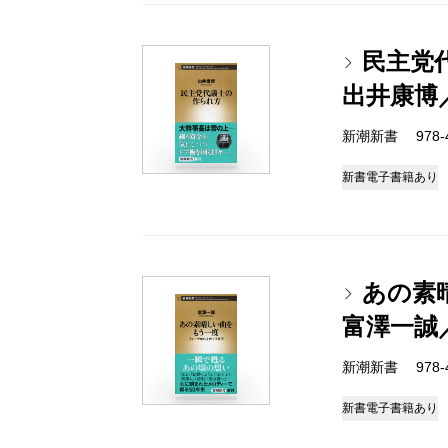
民主党
出井康博
新潮新書 978-4-
新書
電子書籍あり
あの素
富澤一誠
新潮新書 978-4-
新書
電子書籍あり