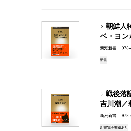
朝鮮人
ベ・ヨン
新潮新書 978-4-
新書
戦後落
吉川潮／
新潮新書 978-4-
新書
電子書籍あり