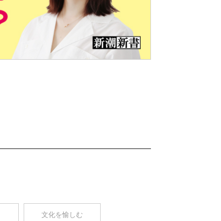
Nex
t
コ
文化を愉しむ