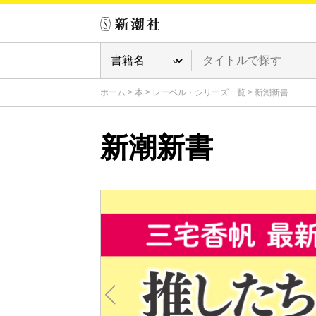
ホーム
>
本
>
レーベル・シリーズ一覧
>
新潮新書
新潮新書