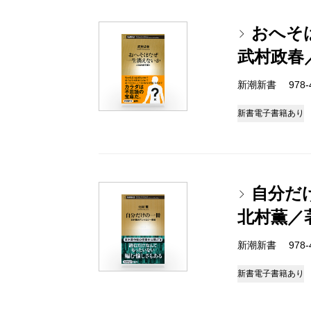
おへそ
武村政春
新潮新書 978-4-
新書
電子書籍あり
自分だ
北村薫／
新潮新書 978-4-
新書
電子書籍あり