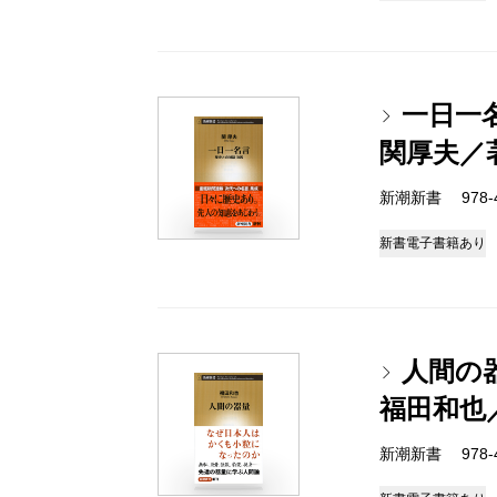
一日一
関厚夫／
新潮新書 978-4-
新書
電子書籍あり
人間の
福田和也
新潮新書 978-4-