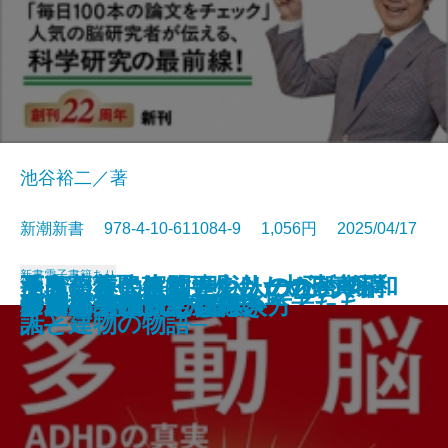
池谷裕二／著
新潮新書 978-4-10-611084-9 1,056円 2025/04/17
新書
電子書籍あり
なぜ日本人は間違えたのか─真
ラクに長生きしたい人のための
酒鬼薔薇聖斗は更生したのか─不
至高の近代建築─明治・大正・昭和
手段からの解放―シリーズ哲学講
奇跡の母親脳
テレビが終わる日
患者と目を合わせない医者たち
日本文化は絶滅するのか
「まさか」の人生
生きる言葉
すごい科学論文
多動脳─ADHDの真実─
野球の記録で話したい
アンパンマンと日本人
グルメ外道
伊藤忠 商人の心得
リキッド消費とは何か
移民リスク
プロパガンダの見抜き方
説・昭和100年と戦後80年─
よくばり健康法
確かな境界─
人と建物の物語─
話―