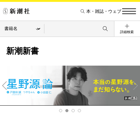
本・雑誌・ウェブ
詳細検索
新潮新書
Pre
Ne
v
xt